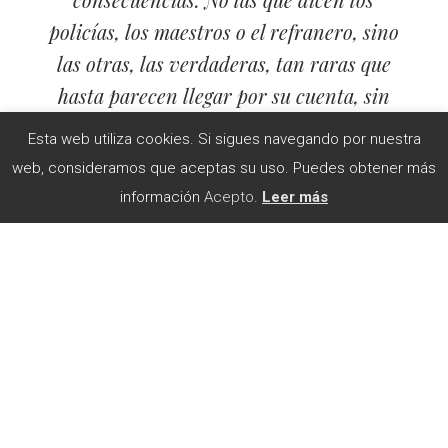
policías, los maestros o el refranero, sino
las otras, las verdaderas, tan raras que
hasta parecen llegar por su cuenta, sin
necesidad de causa, errantes como
Esta web utiliza cookies. Si sigues navegando por nuestra
aquellos personajes que buscaban autor».
web, consideramos que aceptas su uso. Puedes obtener más
información
Acepto
.
Leer más
Alejandro Gándara en «La vida de H»